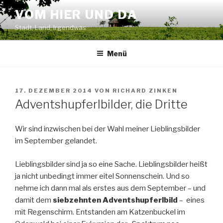
Zum
VOM HIER UND DA
Inhalt
Stadt, Land, Irgendwas
springen
Menü
VERÖFFENTLICHT
17. DEZEMBER 2014
VON
RICHARD ZINKEN
AM
Adventshupferlbilder, die Dritte
Wir sind inzwischen bei der Wahl meiner Lieblingsbilder
im September gelandet.
Lieblingsbilder sind ja so eine Sache. Lieblingsbilder heißt
ja nicht unbedingt immer eitel Sonnenschein. Und so
nehme ich dann mal als erstes aus dem September – und
damit dem
siebzehnten Adventshupferlbild
– eines
mit Regenschirm. Entstanden am Katzenbuckel im