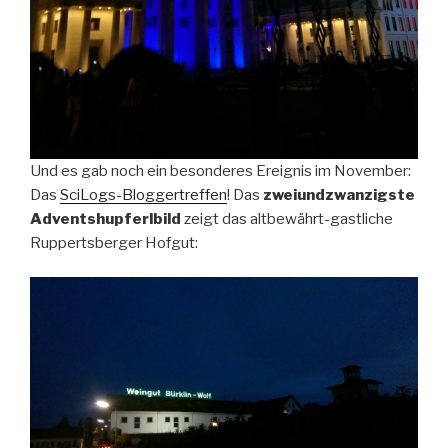
Und es gab noch ein besonderes Ereignis im November:
Das
SciLogs-Bloggertreffen
! Das
zweiundzwanzigste
Adventshupferlbild
zeigt das altbewährt-gastliche
Ruppertsberger Hofgut: