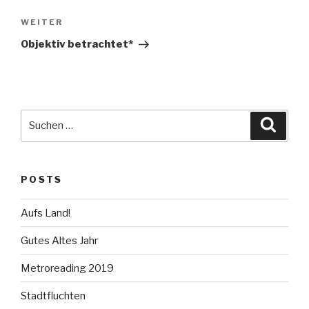
Nächster
WEITER
Beitrag
Objektiv betrachtet*
Suche
Suche
nach:
POSTS
Aufs Land!
Gutes Altes Jahr
Metroreading 2019
Stadtfluchten